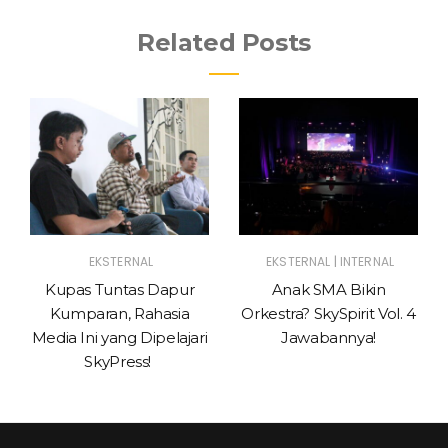
Related Posts
|
EKSTERNAL
EKSTERNAL
INTERNAL
Kupas Tuntas Dapur
Anak SMA Bikin
Kumparan, Rahasia
Orkestra? SkySpirit Vol. 4
Media Ini yang Dipelajari
Jawabannya!
SkyPress!